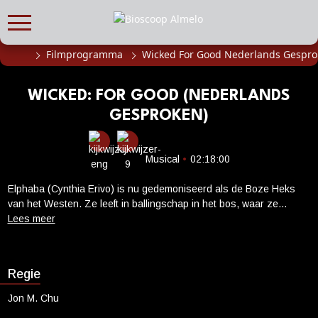
Filmprogramma
Wicked For Good Nederlands Gespro
FILMPROGRAMMA
Actueel filmaanbod
WICKED: FOR GOOD (NEDERLANDS
Aanmelden filmprogramma
GESPROKEN)
Kinderfeestjes
Privébioscoop of zaalhuur
Musical
•
02:18:00
ABONNEMENT
Elphaba (Cynthia Erivo) is nu gedemoniseerd als de Boze Heks
van het Westen. Ze leeft in ballingschap in het bos, waar ze
Alle informatie
doorgaat met haar strijd voor de tot zwijgen gebrachte dieren van
Abonnement afsluiten
Oz en uit alle macht probeert de waarheid over de Tovenaar (Jeff
Goldblum) aan het licht te brengen.
Inlog voor abonnees
Regie
CADEAUTIPS
Jon M. Chu
Cadeaukaart kopen