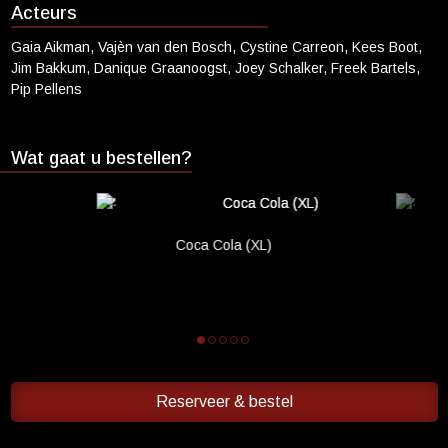
Acteurs
Cadeaukaart saldo
Gaia Aikman, Vajèn van den Bosch, Cystine Carreon, Kees Boot,
Abonnement cadeau geven
Jim Bakkum, Danique Graanoogst, Joey Schalker, Freek Bartels,
Pip Pellens
ONZE BIOSCOOP
Ons serviceconcept
Wat gaat u bestellen?
Eten en drinken
Vacatures
PRAKTISCH
Coca Cola (XL)
Openingstijden
Contact
Tarieven
Parkeren en OV
Reserveer & bestel