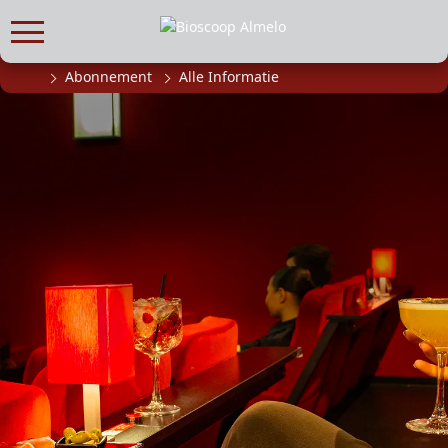
Abonnement
Alle Informatie
FILMPROGRAMMA
Actueel filmaanbod
Aanmelden filmprogramma
Kinderfeestjes
Privébioscoop of zaalhuur
ABONNEMENT
Alle informatie
Abonnement afsluiten
Inlog voor abonnees
CADEAUTIPS
Cadeaukaart kopen