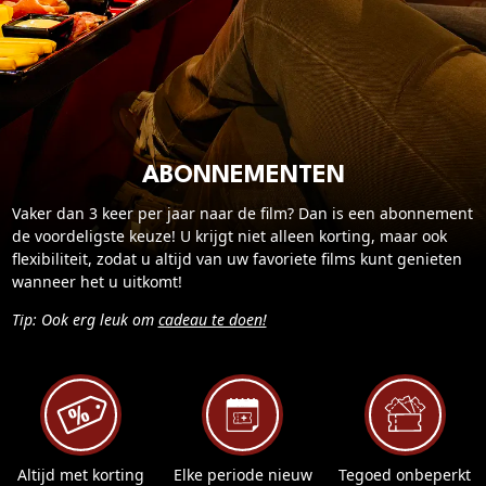
Cadeaukaart saldo
Abonnement cadeau geven
ONZE BIOSCOOP
Ons serviceconcept
ABONNEMENTEN
Eten en drinken
Vacatures
Vaker dan 3 keer per jaar naar de film? Dan is een abonnement
de voordeligste keuze! U krijgt niet alleen korting, maar ook
flexibiliteit, zodat u altijd van uw favoriete films kunt genieten
PRAKTISCH
wanneer het u uitkomt!
Openingstijden
Tip: Ook erg leuk om
cadeau te doen!
Contact
Tarieven
Parkeren en OV
Altijd met korting
Elke periode nieuw
Tegoed onbeperkt