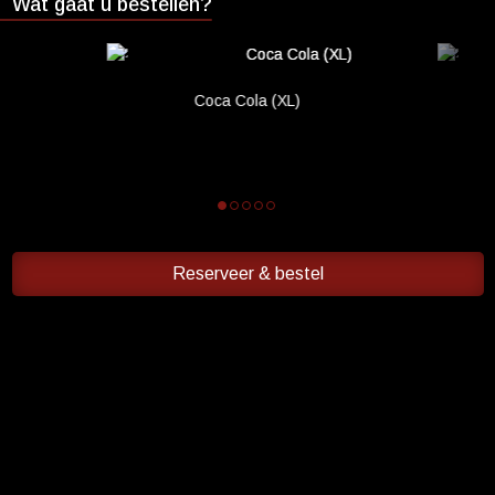
Wat gaat u bestellen?
Cadeaukaart saldo
Abonnement cadeau geven
Coca Cola (XL)
ONZE BIOSCOOP
Ons serviceconcept
Eten en drinken
Vacatures
PRAKTISCH
Reserveer & bestel
Openingstijden
Contact
Tarieven
Parkeren en OV