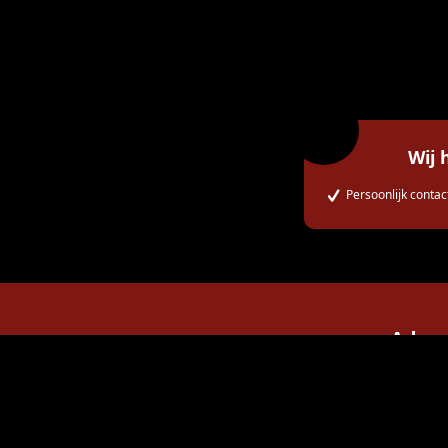
Parkeren en O
Wij 
Persoonlijk contac
Adres
Pr. Catharina Ama
7607 JP Al
0546 852 