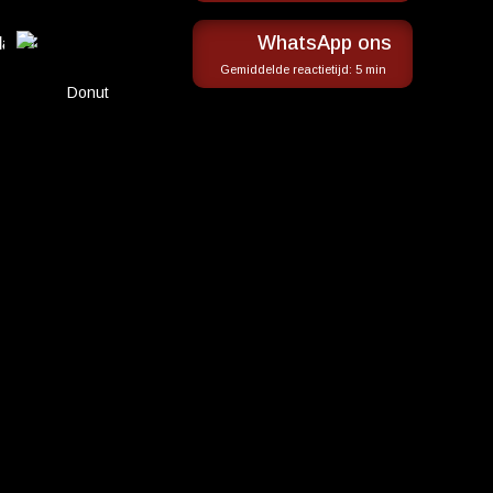
even is met die
WhatsApp ons
Gemiddelde reactietijd:
5 min
Donut