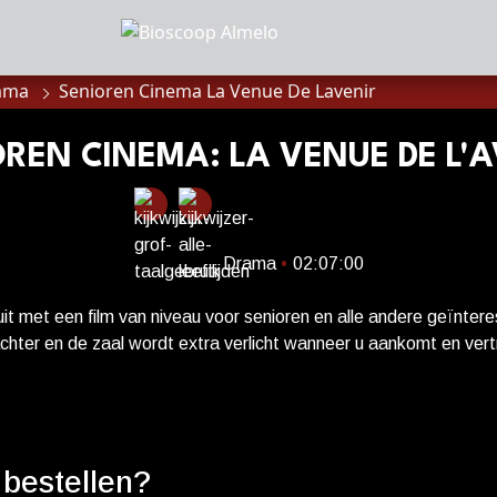
mma
Senioren Cinema La Venue De Lavenir
MMA
anbod
REN CINEMA: LA VENUE DE L'
a
Drama
•
02:07:00
of zaalhuur
it met een film van niveau voor senioren en alle andere geïnter
hter en de zaal wordt extra verlicht wanneer u aankomt en vert
rstelling serveren we een traktatie van het huis. --- Wanneer z
rven op het platteland van Normandië ontdekken ontdekt een gro
sluiten
e familiegeschiedenis delen. In 1895 ging hun voorouder Adèle, 
he Parijs De stad was op dat moment het hart van een nieuwe
onnees
 bestellen?
opkomst van de fotografie en de doorbraak van de impressionist