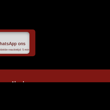
hatsApp ons
elde reactietijd:
5 min
coop Almelo
Contact
ningstijden
erviceconcept