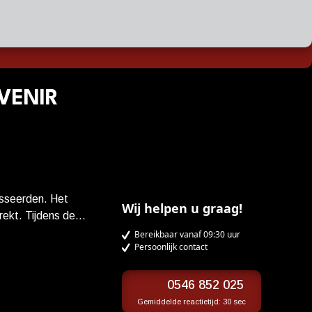
AVENIR
esseerden. Het
Wij helpen u graag!
rekt. Tijdens de
e onverwachts samen
Bereikbaar vanaf 09:30 uur
Persoonlijk contact
ep neven en nichten
21 jaar oud, op zoek
0546 852 025
ische schilderkunst.
Gemiddelde reactietijd:
30 sec