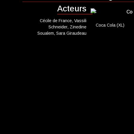
Terwijl de afstamme
CADEAUTIPS
Acteurs
bruisende kunstwerel
Cadeaukaart k
Cécile de France, Vassili
Cadeaukaart s
Coca Cola (XL)
Schneider, Zinedine
Soualem, Sara Giraudeau
Abonnement c
geven
ONZE BIOSCO
Ons serviceco
Eten en drinke
Vacatures
PRAKTISCH
Openingstijde
Contact
Tarieven