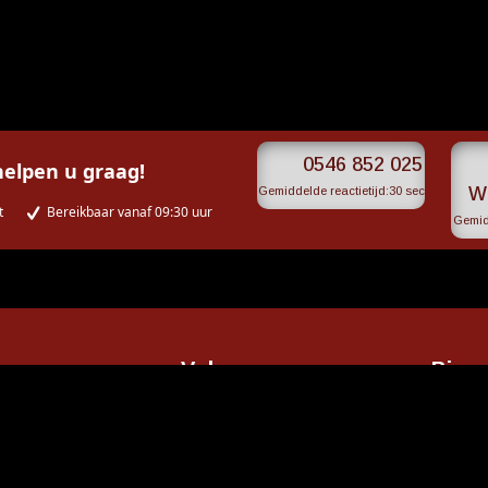
V
0546 852 025
helpen u graag!
W
Gemiddelde reactietijd:
30 sec
t
Bereikbaar vanaf 09:30 uur
Gemidd
Volg ons op
Bios
liaplein 3
melo
Ope
025
Ons s