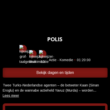
Cadeaukaart saldo
Abonnement cadeau geven
ONZE BIOSCOOP
Ons serviceconcept
POLIS
Eten en drinken
Vacatures
PRAKTISCH
Actie - Komedie
•
01:20:00
Openingstijden
Bekijk dagen en tijden
Contact
Tarieven
Twee Turks-Nederlandse agenten – de betweter Kaan (Sinan
Parkeren en OV
Eroglu) en de wannabe actieheld Yavuz (Murda) – worden
gedwongen om samen te werken aan een ondankbare opdracht.
Hun missie? De escorte van computernerd Kim (Phi Nguyen), die
zich voordoet als ’s werelds gevaarlijkste hacker, naar een Duitse