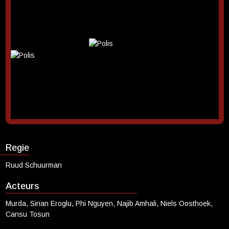
rechtbank. Het ogenschijnlijk simpele ritje ontaardt in een
explosieve roadtrip wanneer een gevaarlijke Europese bende hen
op de hielen zit. Zonder hulp van de autoriteiten moeten Kaan en
Yavuz vertrouwen op hun eigen vindingrijkheid – én op elkaar – om
levend de eindstreep te halen.
Regie
Ruud Schuurman
Acteurs
Murda, Sinan Eroglu, Phi Nguyen, Najib Amhali, Niels Oosthoek,
Cansu Tosun