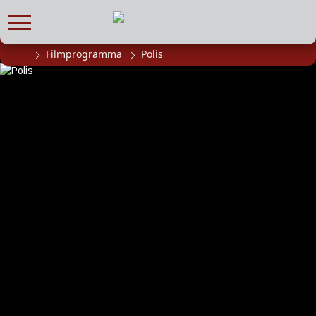
Filmprogramma
Polis
FILMPROGRAMMA
Actueel filmaanbod
Aanmelden filmprogramma
Kinderfeestjes
Privébioscoop of zaalhuur
ABONNEMENT
Alle informatie
Abonnement afsluiten
Inlog voor abonnees
CADEAUTIPS
Cadeaukaart kopen