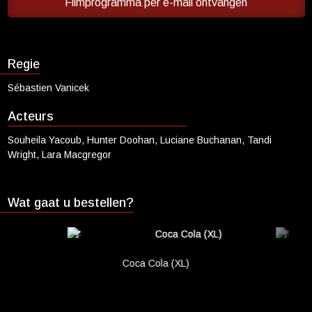
Filmprogramma per e-mail ontvangen
Cadeaukaart saldo
Abonnement cadeau geven
Regie
ONZE BIOSCOOP
Sébastien Vanicek
Ons serviceconcept
Eten en drinken
Acteurs
Vacatures
Souheila Yacoub, Hunter Doohan, Luciane Buchanan, Tandi
Wright, Lara Macgregor
PRAKTISCH
Openingstijden
Wat gaat u bestellen?
Contact
Tarieven
Parkeren en OV
Coca Cola (XL)