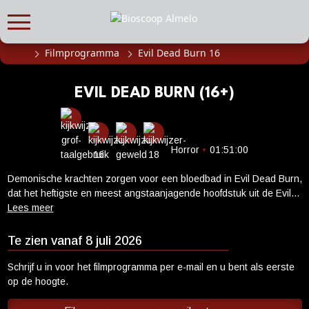
Filmprogramma
Evil Dead Burn 16
FILMPROGRAMMA
Actueel filmaanbod
EVIL DEAD BURN (16+)
Aanmelden filmprogramma
Kinderfeestjes
Privébioscoop of zaalhuur
Horror
•
01:51:00
Demonische krachten zorgen voor een bloedbad in Evil Dead Burn,
ABONNEMENT
dat het heftigste en meest angstaanjagende hoofdstuk uit de Evil
Alle informatie
Dead-reeks tot nu toe belooft te worden. Na het verlies van haar
man zoekt een vrouw troost bij haar schoonfamilie in hun afgelegen
Abonnement afsluiten
huis. Als ze een voor een worden getransformeerd in Deadites,
Te zien vanaf 8 juli 2026
Inlog voor abonnees
verandert de familiereünie in een ware hel en komt ze tot de
ontdekking dat de geloften die ze tijdens haar leven heeft afgelegd
Schrijf u in voor het filmprogramma per e-mail en u bent als eerste
CADEAUTIPS
ook na de dood van kracht blijven.
op de hoogte.
Cadeaukaart kopen