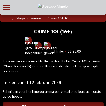
Filmprogramma
Crime 101 16
FILMPROGRAMMA
Actueel filmaanbod
CRIME 101 (16+)
Aanmelden filmprogramma
Kinderfeestjes
Privébioscoop of zaalhuur
Thriller
•
02:21:00
In de verrassende en stijlvolle misdaadthriller Crime 101 is Davis
ABONNEMENT
(Chris Hemsworth) een geraffineerde dief die met zijn gewaagde
Alle informatie
roofovervallen de politie voor een raadsel stelt. Tijdens de
voorbereidingen op zijn grootste en hopelijk laatste klapper, kruist
Abonnement afsluiten
hij het pad van Sharon (Halle Berry), een gedesillusioneerde
Te zien vanaf 12 februari 2026
Inlog voor abonnees
topvrouw van een verzekeringmaatschappij. Hij wordt gedwongen
om met haar samen te werken en met Orman (Barry Keoghan), een
Schrijf u in voor het filmprogramma per e-mail en u bent als eerste
CADEAUTIPS
rivaliserende dief die veel dubieuzere methoden hanteert dan
op de hoogte.
Davis. Naarmate het moment van de miljoenenroof nadert, komt de
Cadeaukaart kopen