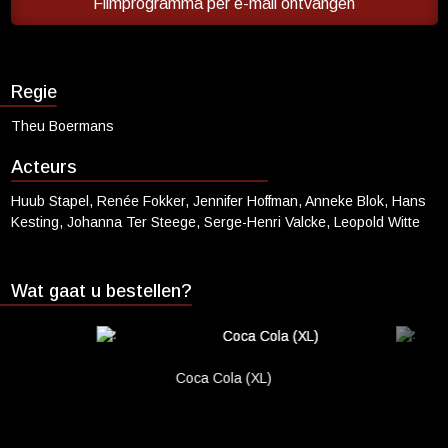
Stapel, Renée Fokker, Jennifer Hoffman, Anneke Blok, Hans
Filmprogramma per e-mail ontvangen
Cadeaukaart saldo
Kesting, Johanna ter Steege, Serge-Henri Valcke en Leopold Witte
is vanaf 19 februari in de bioscoop te zien.
Abonnement cadeau geven
Regie
ONZE BIOSCOOP
Theu Boermans
Ons serviceconcept
Eten en drinken
Acteurs
Vacatures
Huub Stapel, Renée Fokker, Jennifer Hoffman, Anneke Blok, Hans
Kesting, Johanna Ter Steege, Serge-Henri Valcke, Leopold Witte
PRAKTISCH
Openingstijden
Wat gaat u bestellen?
Contact
Tarieven
Parkeren en OV
Coca Cola (XL)