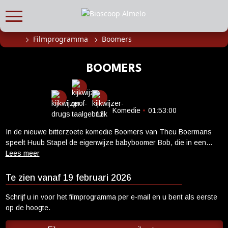
Filmprogramma
Boomers
FILMPROGRAMMA
Actueel filmaanbod
BOOMERS
Aanmelden filmprogramma
Kinderfeestjes
Privébioscoop of zaalhuur
Komedie
•
01:53:00
In de nieuwe bitterzoete komedie Boomers van Theu Boermans
ABONNEMENT
speelt Huub Stapel de eigenwijze babyboomer Bob, die in een
Alle informatie
crisis raakt als zijn positie op alle fronten wordt ondermijnd: hij
kampt met ouderdomskwalen, op werk moet hij ruimte maken voor
Abonnement afsluiten
een nieuwe generatie, hij is niet de ideale mantelzorger voor zijn
Te zien vanaf 19 februari 2026
Inlog voor abonnees
demente moeder én zijn liefdesleven is een puinhoop. Te midden
van alle chaos vindt hij steun bij zijn hechte vriendengroep, terwijl
Schrijf u in voor het filmprogramma per e-mail en u bent als eerste
CADEAUTIPS
onverwachte ontmoetingen hem confronteren met het verleden én
op de hoogte.
een toekomst vol nieuwe mogelijkheden... Boomers met Huub
Cadeaukaart kopen