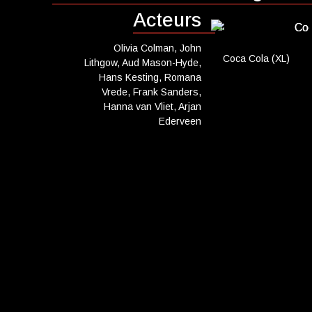
Filmmaker Hannah (O
CADEAUTIPS
Acteurs
Amsterdam om bij ha
Cadeaukaart k
en hoopt een jaar bi
Olivia Colman, John
verantwoordelijkhei
Cadeaukaart s
Coca Cola (XL)
Lithgow, Aud Mason-Hyde,
Maar hij ontkomt er 
Hans Kesting, Romana
Abonnement c
zijn kleinkind. Jimp
Vrede, Frank Sanders,
geven
Rotterdam. Naast in
Hanna van Vliet, Arjan
en Zoë Love Smith. 
Ederveen
ONZE BIOSCO
Ons serviceco
Eten en drinke
Vacatures
PRAKTISCH
Openingstijde
Contact
Tarieven