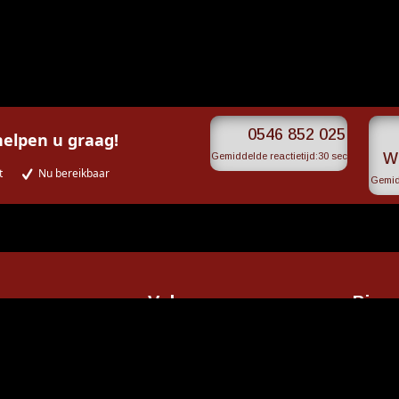
V
0546 852 025
helpen u graag!
W
Gemiddelde reactietijd:
30 sec
t
Nu bereikbaar
Gemidd
Volg ons op
Bios
liaplein 3
melo
Ope
025
Ons s