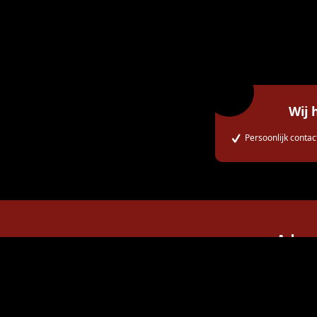
Parkeren en O
Wij 
Persoonlijk contac
Adres
Pr. Catharina Ama
7607 JP Al
0546 852 