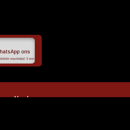
hatsApp ons
elde reactietijd:
5 min
coop Almelo
Contact
ningstijden
erviceconcept