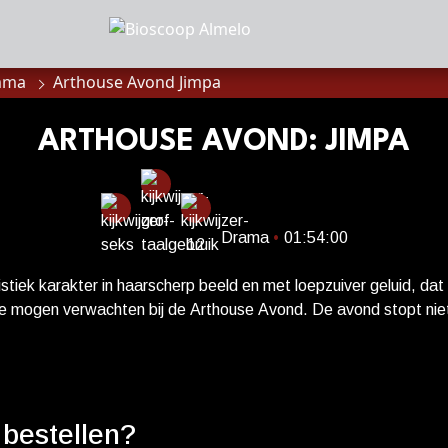
mma
Arthouse Avond Jimpa
MMA
anbod
ARTHOUSE AVOND: JIMPA
a
Drama
•
01:54:00
of zaalhuur
istiek karakter in haarscherp beeld en met loepzuiver geluid, dat 
re mogen verwachten bij de Arthouse Avond. De avond stopt niet b
lijk nog een hapje van het huis geserveerd en kan er uitgebrei
. --- Jimpa is een gevoelig en authentiek drama over queer identi
sluiten
k tussen drie generaties. Filmmaker Sophie Hyde (Good Luck 
tobiografische film zowel vanzelfsprekende als gekozen familieb
onnees
 bestellen?
avourite, The Father) en John Lithgow (Conclave, The Crown) in