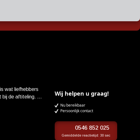
is wat liefhebbers
Wij helpen u graag!
ij de aftiteling. Na
d nagepraat worden
Nu bereikbaar
Persoonlijk contact
teit, ouderschap en
To You, Leo Grande)
anden bloot. Met
0546 852 025
 de hoofdrol.
Gemiddelde reactietijd:
30 sec